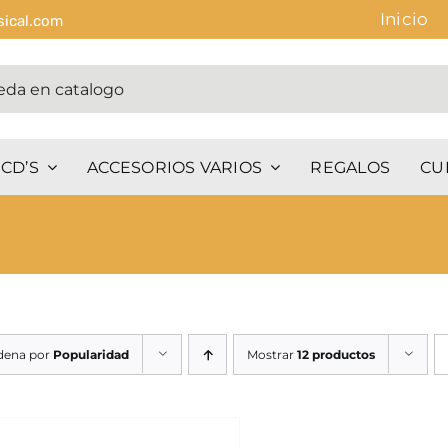
Inicio
sical.com
CD’S
ACCESORIOS VARIOS
REGALOS
CU
dena por
Popularidad
Mostrar
12 productos