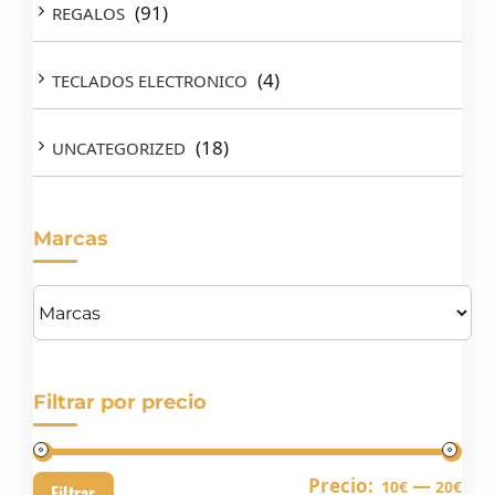
(91)
REGALOS
(4)
TECLADOS ELECTRONICO
(18)
UNCATEGORIZED
Marcas
Filtrar por precio
Pre
Pre
Precio:
—
10€
20€
Filtrar