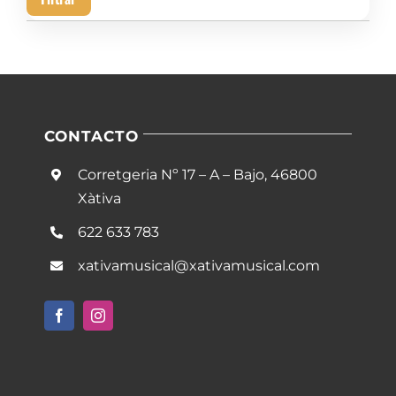
mín
má
CONTACTO
Corretgeria Nº 17 – A – Bajo, 46800
Xàtiva
622 633 783
xativamusical@xativamusical.com