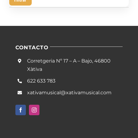
mín
má
CONTACTO
Corretgeria Nº 17 – A – Bajo, 46800
Xàtiva
622 633 783
xativamusical@xativamusical.com