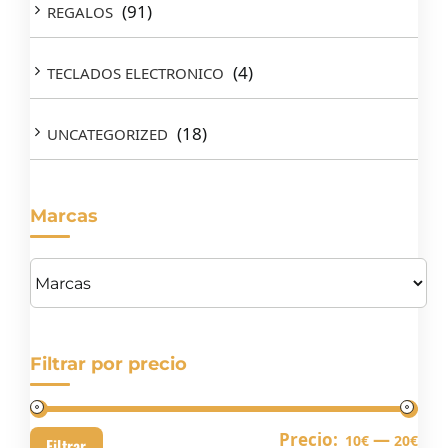
(91)
REGALOS
(4)
TECLADOS ELECTRONICO
(18)
UNCATEGORIZED
Marcas
Filtrar por precio
Pre
Pre
Precio:
—
10€
20€
Filtrar