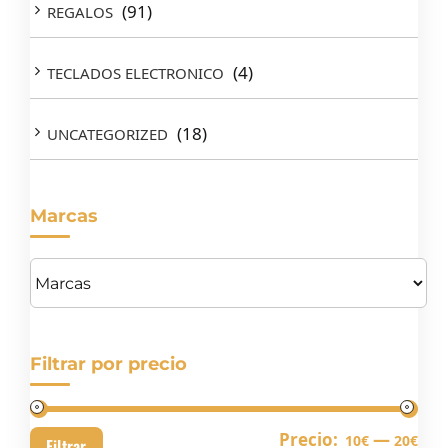
(91)
REGALOS
(4)
TECLADOS ELECTRONICO
(18)
UNCATEGORIZED
Marcas
Filtrar por precio
Pre
Pre
Precio:
—
10€
20€
Filtrar