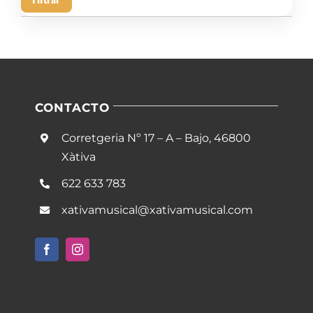
mín
má
CONTACTO
Corretgeria Nº 17 – A – Bajo, 46800
Xàtiva
622 633 783
xativamusical@xativamusical.com