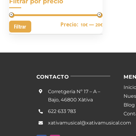
Filtrar por precio
Precio
Precio
Precio:
—
10€
20€
Filtrar
mínimo
máximo
CONTACTO
ME
Inici
Corretgeria Nº 17 – A –
Nuest
Bajo, 46800 Xàtiva
Blog
622 633 783
Cont
xativamusical@xativamusical.com