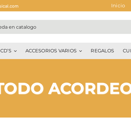
Inicio
sical.com
CD’S
ACCESORIOS VARIOS
REGALOS
CU
ETODO ACORDE