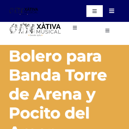
Saltar
al
Toggle
Toggle
contenido
Navigation
Navigat
WooCommer
My Account
Toggle
Instrumentos
Toggle
Navigation
Navigatio
WooCommer
Instrumentos
Inicio
Cart
Bolero para
Métodos, Obras y Cd’s
Métodos, Obras y Cd’s
Nuestras instalaciones
Banda Torre
Accesorios Varios
Accesorios Varios
Blog
de Arena y
Regalos
Contacto
Regalos
Pocito del
Cursos
Cursos