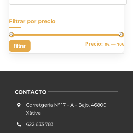
Filtrar por precio
Pre
Pre
Precio:
—
0€
10€
Filtrar
mín
má
CONTACTO
Corretgeria Nº 17 – A – Bajo, 46800
Xàtiva
622 633 783