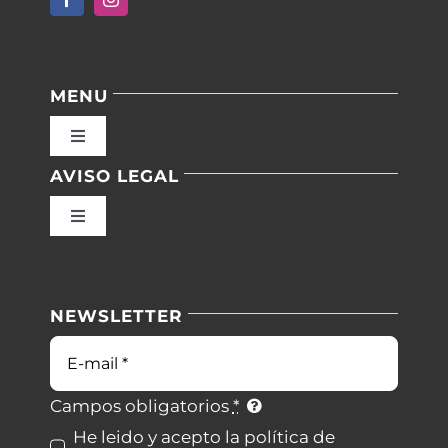
MENU
Toggle
Navigation
AVISO LEGAL
Inicio
Toggle
Navigation
Nuestras instalaciones
Política de privacidad
NEWSLETTER
Blog
Condiciones de uso
Correo
electrónico
Contacto
Ley de cookies
Campos obligatorios
*
He leido y acepto la política de