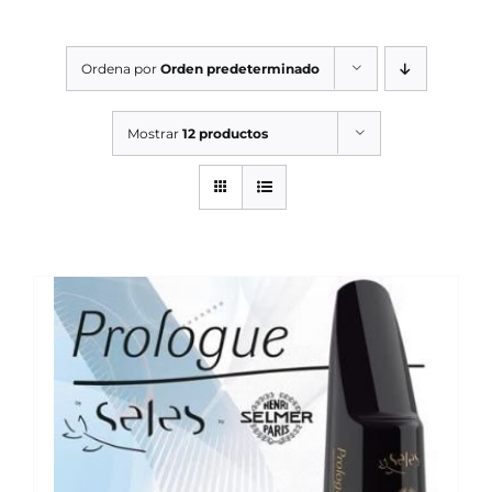
SERVICIOS TALLER
Ordena por
Orden predeterminado
SERVICIOS TALLER
OCASIÓN
Mostrar
12 productos
OCASIÓN