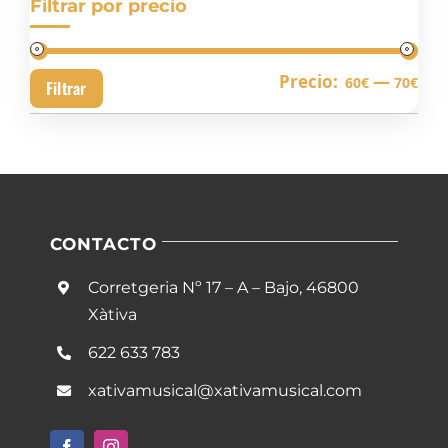
Filtrar por precio
Pre
Pre
Precio:
—
60€
70€
Filtrar
mín
má
CONTACTO
Corretgeria Nº 17 – A – Bajo, 46800
Xàtiva
622 633 783
xativamusical@xativamusical.com