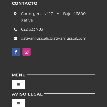
CONTACTO
Corretgeria Nº 17 – A – Bajo, 46800
Xàtiva
622 633 783
xativamusical@xativamusical.com
MENU
Toggle
Navigation
AVISO LEGAL
Inicio
Toggle