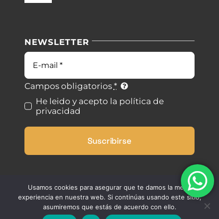
Navigation
Nuestras instalaciones
Política de privacidad
NEWSLETTER
Blog
Condiciones de uso
Correo
electrónico
Contacto
Ley de cookies
Campos obligatorios
*
He leido y acepto la política de
privacidad
Desistimiento
Suscribirse
Accesibilidad
Mapa del sitio
Usamos cookies para asegurar que te damos la mejor
experiencia en nuestra web. Si continúas usando este sitio,
asumiremos que estás de acuerdo con ello.