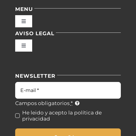
MENU
Toggle
Navigation
AVISO LEGAL
Inicio
Toggle
Navigation
Nuestras instalaciones
Política de privacidad
NEWSLETTER
Blog
Condiciones de uso
Correo
electrónico
Contacto
Ley de cookies
Campos obligatorios
*
He leido y acepto la política de
privacidad
Desistimiento