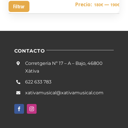
Pre
Pre
Precio:
—
180€
190€
Filtrar
mín
má
CONTACTO
Corretgeria Nº 17 – A – Bajo, 46800
Xàtiva
622 633 783
xativamusical@xativamusical.com