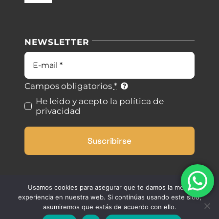
Navigation
Nuestras instalaciones
Política de privacidad
NEWSLETTER
Blog
Condiciones de uso
Correo
electrónico
Contacto
Ley de cookies
Campos obligatorios
*
He leido y acepto la política de
privacidad
Desistimiento
Suscribirse
Accesibilidad
Mapa del sitio
Usamos cookies para asegurar que te damos la mejor
experiencia en nuestra web. Si continúas usando este sitio,
asumiremos que estás de acuerdo con ello.