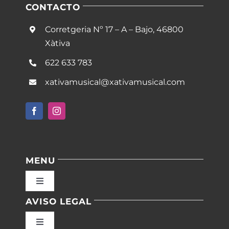
CONTACTO
Corretgeria Nº 17 – A – Bajo, 46800
Xàtiva
622 633 783
xativamusical@xativamusical.com
MENU
Toggle
Navigation
AVISO LEGAL
Inicio
Toggle