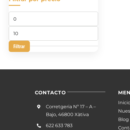
Precio
mínimo
Precio
máximo
Filtrar
CONTACTO
ME
Inici
Corretgeria Nº 17 – A –
Nuest
Bajo, 46800 Xàtiva
Blog
622 633 783
Cont