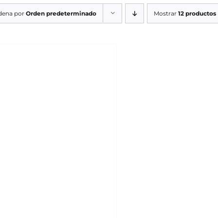
dena por
Orden predeterminado
Mostrar
12 productos