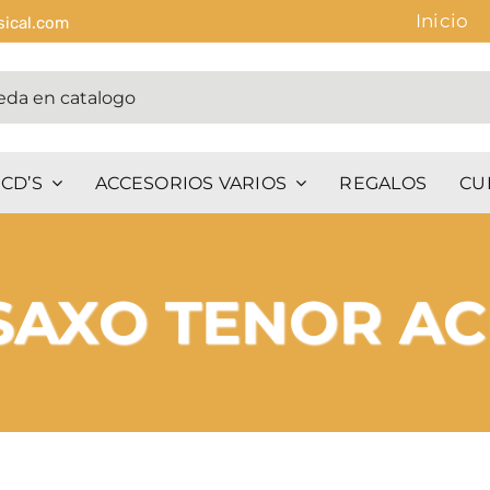
Inicio
sical.com
CD’S
ACCESORIOS VARIOS
REGALOS
CU
SAXO TENOR AC