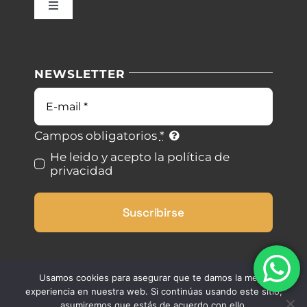
Toggle
Navigation
Nuestras instalaciones
Política de privacidad
NEWSLETTER
Blog
Condiciones de uso
Correo
electrónico
Contacto
Ley de cookies
Campos obligatorios
*
He leido y acepto la política de
privacidad
Desistimiento
Suscribirse
Accesibilidad
Mapa del sitio
Usamos cookies para asegurar que te damos la mejor
experiencia en nuestra web. Si continúas usando este sitio,
asumiremos que estás de acuerdo con ello.