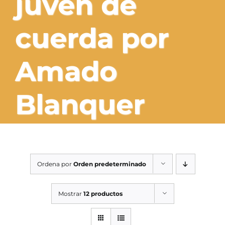
juven de
SERVICIOS TALLER
cuerda por
SERVICIOS TALLER
OCASIÓN
Amado
OCASIÓN
Blanquer
Ordena por
Orden predeterminado
Mostrar
12 productos