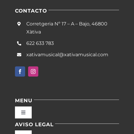
CONTACTO
Corretgeria Nº 17 – A – Bajo, 46800
Xàtiva
622 633 783
xativamusical@xativamusical.com
MENU
Toggle
Navigation
AVISO LEGAL
Inicio