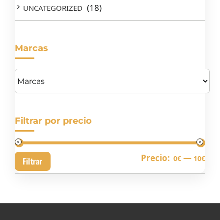
(18)
UNCATEGORIZED
Marcas
Filtrar por precio
Pre
Pre
Precio:
—
0€
10€
Filtrar
mín
má