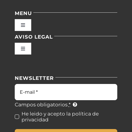
MENU
Toggle
Navigation
AVISO LEGAL
Inicio
Toggle
Navigation
Nuestras instalaciones
Política de privacidad
NEWSLETTER
Blog
Condiciones de uso
Contacto
Ley de cookies
Campos obligatorios
*
He leido y acepto la política de
privacidad
Desistimiento