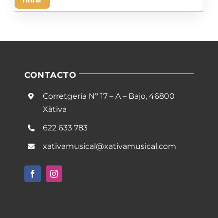
mín
má
CONTACTO
Corretgeria Nº 17 – A – Bajo, 46800
Xàtiva
622 633 783
xativamusical@xativamusical.com