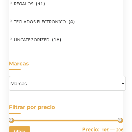
(91)
REGALOS
(4)
TECLADOS ELECTRONICO
(18)
UNCATEGORIZED
Marcas
Filtrar por precio
Pre
Pre
Precio:
—
10€
20€
Filtrar