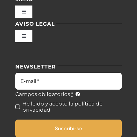
Toggle
Navigation
AVISO LEGAL
Inicio
Toggle
Navigation
Nuestras instalaciones
Política de privacidad
NEWSLETTER
Blog
Condiciones de uso
Correo
electrónico
Contacto
Ley de cookies
Campos obligatorios
*
He leido y acepto la política de
privacidad
Desistimiento
Suscribirse
Accesibilidad