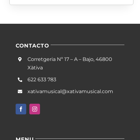
CONTACTO
Corretgeria Nº 17 – A – Bajo, 46800
Xàtiva
622 633 783
xativamusical@xativamusical.com
MENU