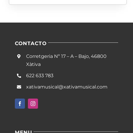
CONTACTO
Corretgeria Nº 17 – A – Bajo, 46800
Xàtiva
622 633 783
xativamusical@xativamusical.com
MENU