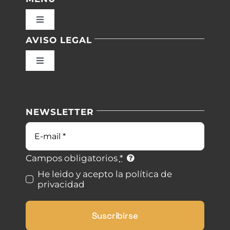
Toggle
Navigation
AVISO LEGAL
Inicio
Toggle
Navigation
Nuestras instalaciones
Política de privacidad
NEWSLETTER
Blog
Condiciones de uso
Correo
electrónico
Contacto
Ley de cookies
Campos obligatorios
*
He leido y acepto la política de
privacidad
Desistimiento
Suscribirse
Accesibilidad