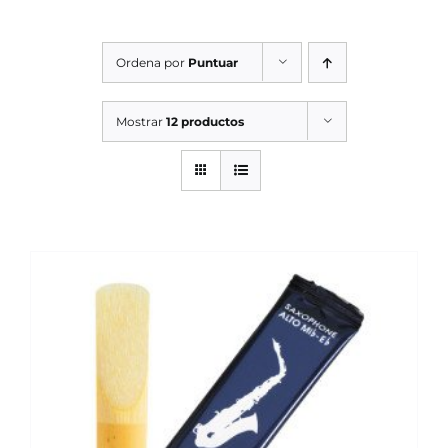
SERVICIOS TALLER
Ordena por
Puntuar
SERVICIOS TALLER
OCASIÓN
Mostrar
12 productos
OCASIÓN