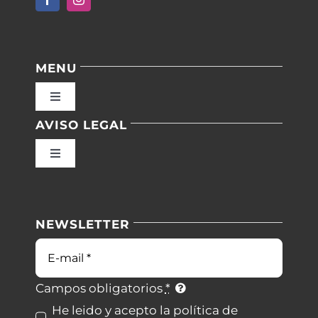
MENU
Toggle
Navigation
AVISO LEGAL
Inicio
Toggle
Navigation
Nuestras instalaciones
Política de privacidad
NEWSLETTER
Blog
Condiciones de uso
Correo
electrónico
Contacto
Ley de cookies
Campos obligatorios
*
He leido y acepto la política de