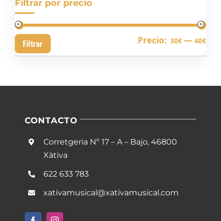
Filtrar por precio
Pre
Pre
Precio:
—
30€
40€
Filtrar
mín
má
CONTACTO
Corretgeria Nº 17 – A – Bajo, 46800
Xàtiva
622 633 783
xativamusical@xativamusical.com