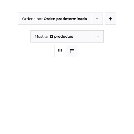
SERVICIOS TALLER
Ordena por
Orden predeterminado
SERVICIOS TALLER
OCASIÓN
Mostrar
12 productos
OCASIÓN