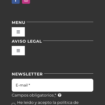
MENU
Toggle
Navigation
AVISO LEGAL
Inicio
Toggle
Navigation
Nuestras instalaciones
Política de privacidad
NEWSLETTER
Blog
Condiciones de uso
Correo
electrónico
Contacto
Ley de cookies
Campos obligatorios
*
He leido y acepto la política de