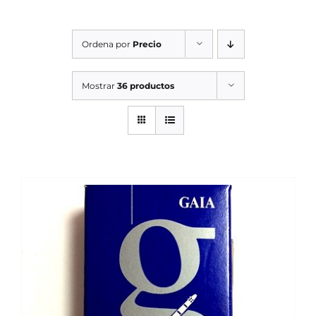
SERVICIOS TALLER
Ordena por
Precio
SERVICIOS TALLER
OCASIÓN
Mostrar
36 productos
OCASIÓN