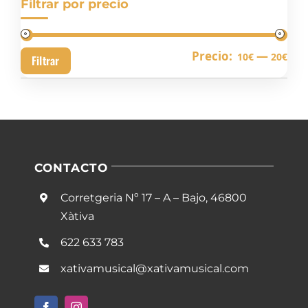
Filtrar por precio
Pre
Pre
Precio:
—
10€
20€
Filtrar
mín
má
CONTACTO
Corretgeria Nº 17 – A – Bajo, 46800
Xàtiva
622 633 783
xativamusical@xativamusical.com