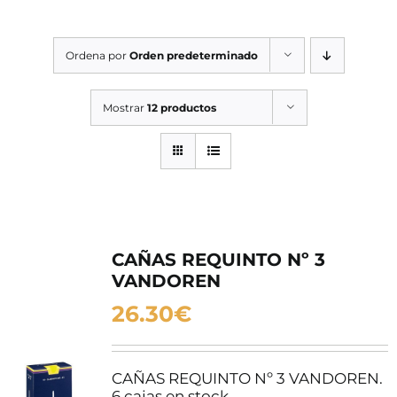
SERVICIOS TALLER
Ordena por
Orden predeterminado
SERVICIOS TALLER
OCASIÓN
Mostrar
12 productos
OCASIÓN
CAÑAS REQUINTO Nº 3
VANDOREN
26.30
€
CAÑAS REQUINTO Nº 3 VANDOREN.
6 cajas en stock.