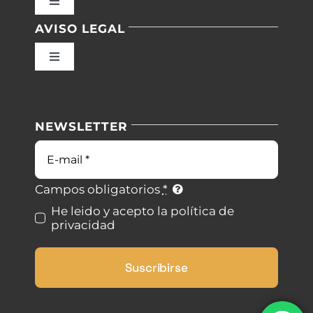
Toggle
Navigation
AVISO LEGAL
Inicio
Toggle
Navigation
Nuestras instalaciones
Política de privacidad
NEWSLETTER
Blog
Condiciones de uso
Correo
electrónico
Contacto
Ley de cookies
Campos obligatorios
*
He leido y acepto la política de
privacidad
Desistimiento
Suscribirse
Accesibilidad