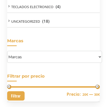
(4)
TECLADOS ELECTRONICO
(18)
UNCATEGORIZED
Marcas
Filtrar por precio
Pre
Pre
Precio:
—
20€
30€
Filtrar
mín
má