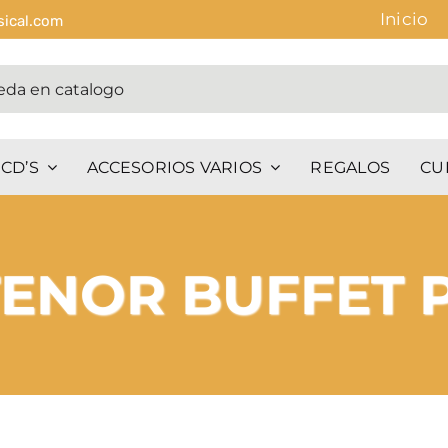
Inicio
sical.com
CD’S
ACCESORIOS VARIOS
REGALOS
CU
ENOR BUFFET P