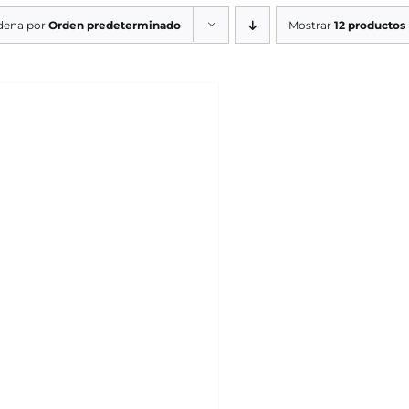
dena por
Orden predeterminado
Mostrar
12 productos