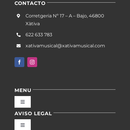
CONTACTO
Corretgeria Nº 17 – A – Bajo, 46800
Xàtiva
622 633 783
xativamusical@xativamusical.com
MENU
Toggle
Navigation
AVISO LEGAL
Inicio
Toggle