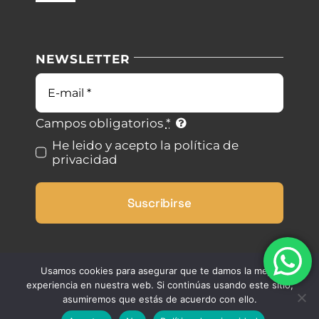
Navigation
Nuestras instalaciones
Política de privacidad
NEWSLETTER
Blog
Condiciones de uso
Correo
electrónico
Contacto
Ley de cookies
Campos obligatorios
*
He leido y acepto la política de
privacidad
Desistimiento
Suscribirse
Accesibilidad
Mapa del sitio
Usamos cookies para asegurar que te damos la mejor
experiencia en nuestra web. Si continúas usando este sitio,
asumiremos que estás de acuerdo con ello.