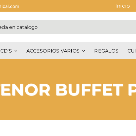
Inicio
sical.com
CD’S
ACCESORIOS VARIOS
REGALOS
CU
ENOR BUFFET P