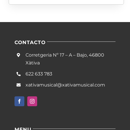
CONTACTO
Corretgeria Nº 17 – A – Bajo, 46800
Xàtiva
622 633 783
xativamusical@xativamusical.com
MENU