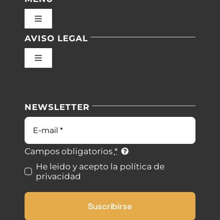
Toggle
Navigation
AVISO LEGAL
Inicio
Toggle
Navigation
Nuestras instalaciones
Política de privacidad
NEWSLETTER
Blog
Condiciones de uso
Correo
electrónico
Contacto
Ley de cookies
Campos obligatorios
*
He leido y acepto la política de
privacidad
Desistimiento
Suscribirse
Accesibilidad