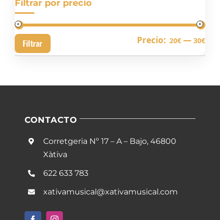
Filtrar por precio
Pre
Pre
Precio:
—
20€
30€
Filtrar
mín
má
CONTACTO
Corretgeria Nº 17 – A – Bajo, 46800
Xàtiva
622 633 783
xativamusical@xativamusical.com