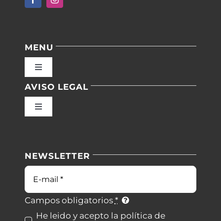
MENU
Toggle
Navigation
AVISO LEGAL
Inicio
Toggle
Navigation
Nuestras instalaciones
Política de privacidad
NEWSLETTER
Blog
Condiciones de uso
Correo
electrónico
Contacto
Ley de cookies
Campos obligatorios
*
He leido y acepto la política de