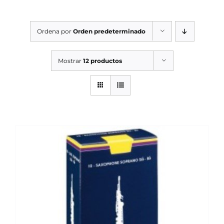
SERVICIOS TALLER
Ordena por
Orden predeterminado
SERVICIOS TALLER
OCASIÓN
Mostrar
12 productos
OCASIÓN