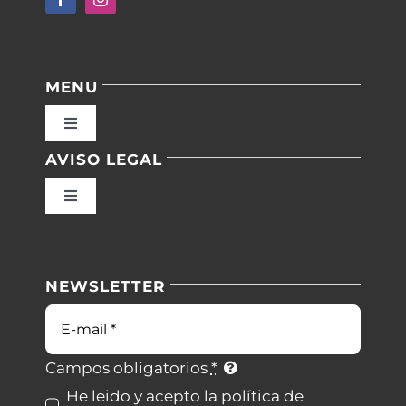
MENU
Toggle
Navigation
AVISO LEGAL
Inicio
Toggle
Navigation
Nuestras instalaciones
Política de privacidad
NEWSLETTER
Blog
Condiciones de uso
Correo
electrónico
Contacto
Ley de cookies
Campos obligatorios
*
He leido y acepto la política de