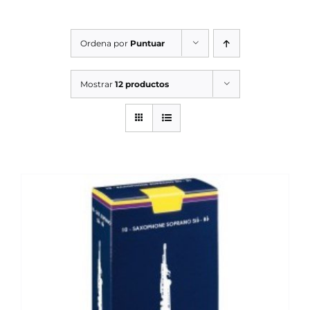
SERVICIOS TALLER
Ordena por
Puntuar
SERVICIOS TALLER
OCASIÓN
Mostrar
12 productos
OCASIÓN