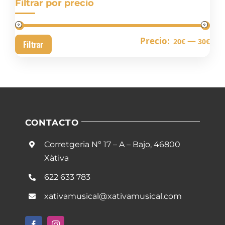
Filtrar por precio
Pre
Pre
Precio:
—
20€
30€
Filtrar
mín
má
CONTACTO
Corretgeria Nº 17 – A – Bajo, 46800
Xàtiva
622 633 783
xativamusical@xativamusical.com