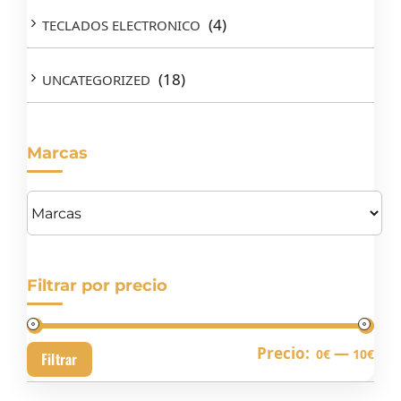
(4)
TECLADOS ELECTRONICO
(18)
UNCATEGORIZED
Marcas
Filtrar por precio
Pre
Pre
Precio:
—
0€
10€
Filtrar
mín
má