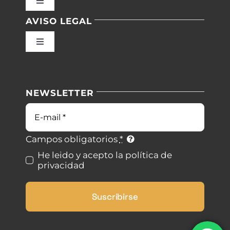
Toggle
Navigation
AVISO LEGAL
Inicio
Toggle
Navigation
Nuestras instalaciones
Política de privacidad
NEWSLETTER
Blog
Condiciones de uso
Correo
electrónico
Contacto
Ley de cookies
Campos obligatorios
*
He leido y acepto la política de
privacidad
Desistimiento
Suscribirse
Accesibilidad