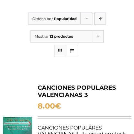
SERVICIOS TALLER
Ordena por
Popularidad
SERVICIOS TALLER
OCASIÓN
Mostrar
12 productos
OCASIÓN
CANCIONES POPULARES
VALENCIANAS 3
8.00
€
CANCIONES POPULARES
VALENCIANAS 3. 1 unidad en stock.