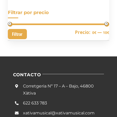
Filtrar por precio
Pre
Pre
Precio:
—
0€
10€
Filtrar
mín
má
CONTACTO
Corretgeria Nº 17 – A – Bajo, 46800
Xàtiva
622 633 783
xativamusical@xativamusical.com