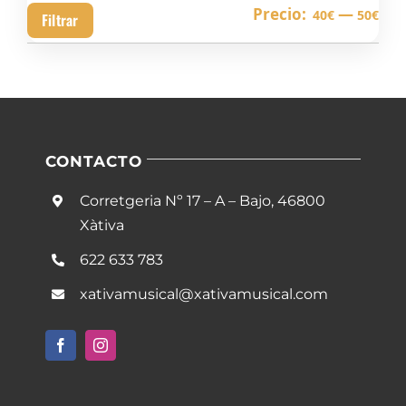
Pre
Pre
Precio:
—
40€
50€
Filtrar
mín
má
CONTACTO
Corretgeria Nº 17 – A – Bajo, 46800
Xàtiva
622 633 783
xativamusical@xativamusical.com