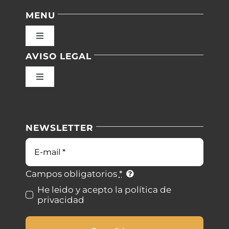
MENU
Toggle
Navigation
AVISO LEGAL
Inicio
Toggle
Navigation
Nuestras instalaciones
Política de privacidad
NEWSLETTER
Blog
Condiciones de uso
Correo
electrónico
Contacto
Ley de cookies
Campos obligatorios
*
He leido y acepto la política de
privacidad
Desistimiento