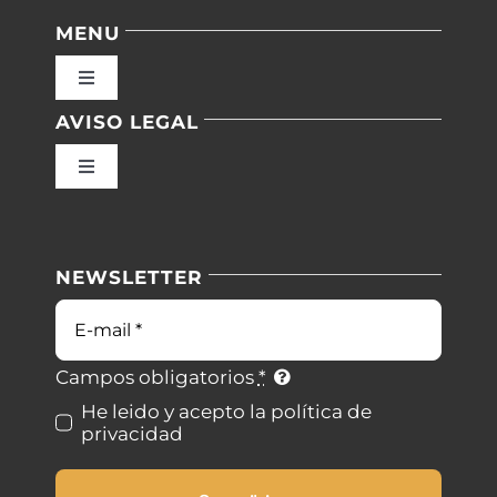
MENU
Toggle
Navigation
AVISO LEGAL
Inicio
Toggle
Navigation
Nuestras instalaciones
Política de privacidad
NEWSLETTER
Blog
Condiciones de uso
Correo
electrónico
Contacto
Ley de cookies
Campos obligatorios
*
He leido y acepto la política de
privacidad
Desistimiento