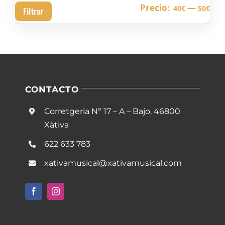
Pre
Pre
Precio:
—
40€
50€
Filtrar
mín
má
CONTACTO
Corretgeria Nº 17 – A – Bajo, 46800
Xàtiva
622 633 783
xativamusical@xativamusical.com