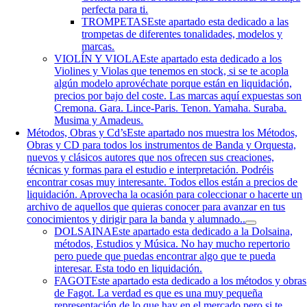
perfecta para ti.
TROMPETAS
Este apartado esta dedicado a las
trompetas de diferentes tonalidades, modelos y
marcas.
VIOLÍN Y VIOLA
Este apartado esta dedicado a los
Violines y Violas que tenemos en stock, si se te acopla
algún modelo aprovéchate porque están en liquidación,
precios por bajo del coste. Las marcas aquí expuestas son
Cremona. Gara. Lince-Paris. Tenon. Yamaha. Suraba.
Musima y Amadeus.
Métodos, Obras y Cd’s
Este apartado nos muestra los Métodos,
Obras y CD para todos los instrumentos de Banda y Orquesta,
nuevos y clásicos autores que nos ofrecen sus creaciones,
técnicas y formas para el estudio e interpretación. Podréis
encontrar cosas muy interesante. Todos ellos están a precios de
liquidación. Aprovecha la ocasión para coleccionar o hacerte un
archivo de aquellos que quieras conocer para avanzar en tus
conocimientos y dirigir para la banda y alumnado..
DOLSAINA
Este apartado esta dedicado a la Dolsaina,
métodos, Estudios y Música. No hay mucho repertorio
pero puede que puedas encontrar algo que te pueda
interesar. Esta todo en liquidación.
FAGOT
Este apartado esta dedicado a los métodos y obras
de Fagot. La verdad es que es una muy pequeña
representación de lo que hay en el mercado pero si te