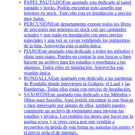
PAPEL PAUTADO
Este apartado esta dedicado al papel
pautado y bocks. Podrás encontrar todo aquello que
tenemos en stock. Todo ello esta en liquidación a precios
muy bajos.
PERCUSIÓN
Este departamento expone todos los libros
de percusión que tenemos en stock con sus cantidades
actuales y que están en liquidación con unos precios
especiales y una vez se vayan vendiendo los quitaremos
de la lista. Aprovecha esta ocasión única.
PIANO
Este apartado esta dedicado a todos los métodos y
obras para piano. Puedes en contrar lo que buscas o bien
hacerte un archivo para los estudios o enseñanza a tus
alumnos. Todos ellos en liquidación. Aprovecha esta
ocasión única.
RONDALLA
Este apartado esta dedicado a las partituras
de Rondalla donde intervienen la Guitarra, el Laud y las
Bandurrias. Todas ellas están con precios de liquidación.
SAXOFÓN
Este apartado esta dedicado a los Métodos y
Obras para Saxofón. Aquí podrás encontrar lo que buscas
o bien interesarte por alguno de ellos, también puedes
construirte un archivo de ejemplares para mejorar tus
estudios y técnica. Los pedidos los tienes que hacer por la
pagina www y si vives cerca pon que vendrás a
recogerlos en tienda de esta forma no pagarías los portes y
el precio sería el de internet..