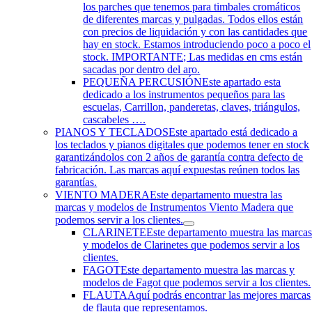
los parches que tenemos para timbales cromáticos
de diferentes marcas y pulgadas. Todos ellos están
con precios de liquidación y con las cantidades que
hay en stock. Estamos introduciendo poco a poco el
stock. IMPORTANTE; Las medidas en cms están
sacadas por dentro del aro.
PEQUEÑA PERCUSIÓN
Este apartado esta
dedicado a los instrumentos pequeños para las
escuelas, Carrillon, panderetas, claves, triángulos,
cascabeles ….
PIANOS Y TECLADOS
Este apartado está dedicado a
los teclados y pianos digitales que podemos tener en stock
garantizándolos con 2 años de garantía contra defecto de
fabricación. Las marcas aquí expuestas reúnen todos las
garantías.
VIENTO MADERA
Este departamento muestra las
marcas y modelos de Instrumentos Viento Madera que
podemos servir a los clientes.
CLARINETE
Este departamento muestra las marca
y modelos de Clarinetes que podemos servir a los
clientes.
FAGOT
Este departamento muestra las marcas y
modelos de Fagot que podemos servir a los clientes.
FLAUTA
Aquí podrás encontrar las mejores marcas
de flauta que representamos.