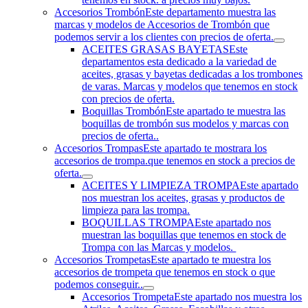
Accesorios Trombón
Este departamento muestra las
marcas y modelos de Accesorios de Trombón que
podemos servir a los clientes con precios de oferta.
ACEITES GRASAS BAYETAS
Este
departamentos esta dedicado a la variedad de
aceites, grasas y bayetas dedicadas a los trombones
de varas. Marcas y modelos que tenemos en stock
con precios de oferta.
Boquillas Trombón
Este apartado te muestra las
boquillas de trombón sus modelos y marcas con
precios de oferta..
Accesorios Trompas
Este apartado te mostrara los
accesorios de trompa.que tenemos en stock a precios de
oferta.
ACEITES Y LIMPIEZA TROMPA
Este apartado
nos muestran los aceites, grasas y productos de
limpieza para las trompa.
BOQUILLAS TROMPA
Este apartado nos
muestran las boquillas que tenemos en stock de
Trompa con las Marcas y modelos.
Accesorios Trompetas
Este apartado te muestra los
accesorios de trompeta que tenemos en stock o que
podemos conseguir..
Accesorios Trompeta
Este apartado nos muestra los