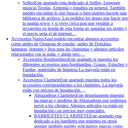
Solfeo
Este apartado esta dedicado al Solfeo, Lenguaje
musical,Teorías, Armonía y estudios en general. También
puedes encontrar lo que buscas o bien quieres hacerte una
biblioteca de archivo. Los pedidos los tienes que hacer por
la pagina www y si vives cerca pon que vendrás a
recogerlos en tienda de esta forma no pagarías los portes y
el precio sería el de internet.. .
Accesorios Varios
Aquí podrás encontrar algunos accesorios
como atriles de Orquesta de estudio, atriles de Dolzáina,
lamparas, botones y liras para las chaquetas y algunos artículos
relacionados con la gaita. y algún otro.
Accesorios Bombardinos
Este apartado te muestra los
diferentes accesorios para bombardino. Grasas, Estuches y
Fundas, materiales de limpieza La mayoría están en
liquidación.
Accesorios Clarinete
Este apartado muestra todos los
accesorios correspondientes a los clarinetes. La mayoría
están con precios de liquidación.
Abrazaderas Clarinetes
Este departamento muestra
las marcas y modelos de Abrazaderas que podemos
servir a los clientes. Algunos artículos ya están en
liquidación con precios muy especiales.
BARRILETES CLARINETE
Este apartado esta
dedicado a los barriletes que tenemos en stock
aunque también puedes solicitarnos marcas como