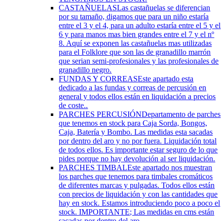
CASTAÑUELAS
Las castañuelas se diferencian
por su tamaño, digamos que para un niño estaría
entre el 3 y el 4, para un adulto estaría entre el 5 y el
6 y para manos mas bien grandes entre el 7 y el nº
8. Aquí se exponen las castañuelas mas utilizadas
para el Folklore que son las de granadillo marrón
que serian semi-profesionales y las profesionales de
granadillo negro.
FUNDAS Y CORREAS
Este apartado esta
dedicado a las fundas y correas de percusión en
general y todos ellos están en liquidación a precios
de coste..
PARCHES PERCUSIÓN
Departamento de parches
que tenemos en stock para Caja Sorda, Bongos,
Caja, Batería y Bombo. Las medidas esta sacadas
por dentro del aro y no por fuera. Liquidación total
de todos ellos. Es importante estar seguro de lo que
pides porque no hay devolución al ser liquidación.
PARCHES TIMBAL
Este apartado nos muestran
los parches que tenemos para timbales cromáticos
de diferentes marcas y pulgadas. Todos ellos están
con precios de liquidación y con las cantidades que
hay en stock. Estamos introduciendo poco a poco el
stock. IMPORTANTE; Las medidas en cms están
sacadas por dentro del aro.