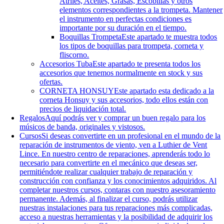
Atriles, Aceites, Grasas, Escobillas y otros
elementos correspondientes a la trompeta. Mantener
el instrumento en perfectas condiciones es
importante por su duración en el tiempo.
Boquillas Trompeta
Este apartado te muestra todos
los tipos de boquillas para trompeta, corneta y
fliscorno.
Accesorios Tuba
Este apartado te presenta todos los
accesorios que tenemos normalmente en stock y sus
ofertas.
CORNETA HONSUY
Este apartado esta dedicado a la
corneta Honsuy y sus accesorios, todo ellos están con
precios de liquidación total.
Regalos
Aquí podrás ver y comprar un buen regalo para los
músicos de banda, originales y vistosos.
Cursos
Si deseas convertirte en un profesional en el mundo de la
reparación de instrumentos de viento, ven a Luthier de Vent
Lince. En nuestro centro de reparaciones, aprenderás todo lo
necesario para convertirte en el mecánico que deseas ser,
permitiéndote realizar cualquier trabajo de reparación y
construcción con confianza y los conocimientos adquiridos. Al
completar nuestros cursos, contaras con nuestro asesoramiento
permanente. Además, al finalizar el curso, podrás utilizar
nuestras instalaciones para tus reparaciones más complicadas,
acceso a nuestras herramientas y la posibilidad de adquirir los