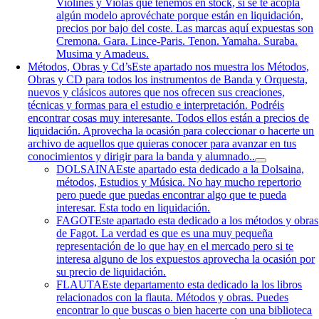
Violines y Violas que tenemos en stock, si se te acopla
algún modelo aprovéchate porque están en liquidación,
precios por bajo del coste. Las marcas aquí expuestas son
Cremona. Gara. Lince-Paris. Tenon. Yamaha. Suraba.
Musima y Amadeus.
Métodos, Obras y Cd’s
Este apartado nos muestra los Métodos,
Obras y CD para todos los instrumentos de Banda y Orquesta,
nuevos y clásicos autores que nos ofrecen sus creaciones,
técnicas y formas para el estudio e interpretación. Podréis
encontrar cosas muy interesante. Todos ellos están a precios de
liquidación. Aprovecha la ocasión para coleccionar o hacerte un
archivo de aquellos que quieras conocer para avanzar en tus
conocimientos y dirigir para la banda y alumnado..
DOLSAINA
Este apartado esta dedicado a la Dolsaina,
métodos, Estudios y Música. No hay mucho repertorio
pero puede que puedas encontrar algo que te pueda
interesar. Esta todo en liquidación.
FAGOT
Este apartado esta dedicado a los métodos y obras
de Fagot. La verdad es que es una muy pequeña
representación de lo que hay en el mercado pero si te
interesa alguno de los expuestos aprovecha la ocasión por
su precio de liquidación.
FLAUTA
Este departamento esta dedicado la los libros
relacionados con la flauta. Métodos y obras. Puedes
encontrar lo que buscas o bien hacerte con una biblioteca