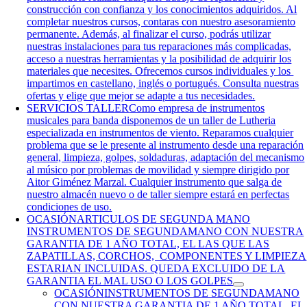
construcción con confianza y los conocimientos adquiridos. Al
completar nuestros cursos, contaras con nuestro asesoramiento
permanente. Además, al finalizar el curso, podrás utilizar
nuestras instalaciones para tus reparaciones más complicadas,
acceso a nuestras herramientas y la posibilidad de adquirir los
materiales que necesites. Ofrecemos cursos individuales y los
impartimos en castellano, inglés o portugués. Consulta nuestras
ofertas y elige que mejor se adapte a tus necesidades.
SERVICIOS TALLER
Como empresa de instrumentos
musicales para banda disponemos de un taller de Lutheria
especializada en instrumentos de viento. Reparamos cualquier
problema que se le presente al instrumento desde una reparación
general, limpieza, golpes, soldaduras, adaptación del mecanismo
al músico por problemas de movilidad y siempre dirigido por
Aitor Giménez Marzal. Cualquier instrumento que salga de
nuestro almacén nuevo o de taller siempre estará en perfectas
condiciones de uso.
OCASIÓN
ARTICULOS DE SEGUNDA MANO
INSTRUMENTOS DE SEGUNDAMANO CON NUESTRA
GARANTIA DE 1 AÑO TOTAL, EL LAS QUE LAS
ZAPATILLAS, CORCHOS, COMPONENTES Y LIMPIEZA
ESTARIAN INCLUIDAS. QUEDA EXCLUIDO DE LA
GARANTIA EL MAL USO O LOS GOLPES
OCASIÓN
INSTRUMENTOS DE SEGUNDAMANO
CON NUESTRA GARANTIA DE 1 AÑO TOTAL, EL