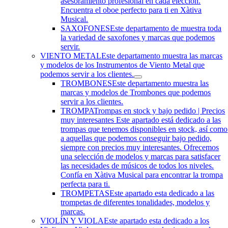
asesoramiento profesional en cada elección.
Encuentra el oboe perfecto para ti en Xàtiva
Musical.
SAXOFONES
Este departamento de muestra toda
la variedad de saxofones y marcas que podemos
servir.
VIENTO METAL
Este departamento muestra las marcas
y modelos de los Instrumentos de Viento Metal que
podemos servir a los clientes.
TROMBONES
Este departamento muestra las
marcas y modelos de Trombones que podemos
servir a los clientes.
TROMPA
Trompas en stock y bajo pedido | Precios
muy interesantes Este apartado está dedicado a las
trompas que tenemos disponibles en stock, así como
a aquellas que podemos conseguir bajo pedido,
siempre con precios muy interesantes. Ofrecemos
una selección de modelos y marcas para satisfacer
las necesidades de músicos de todos los niveles.
Confía en Xàtiva Musical para encontrar la trompa
perfecta para ti.
TROMPETAS
Este apartado esta dedicado a las
trompetas de diferentes tonalidades, modelos y
marcas.
VIOLÍN Y VIOLA
Este apartado esta dedicado a los