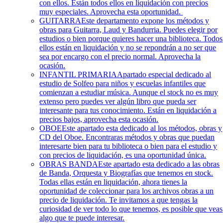
con ellos. Están todos ellos en liquidación con precios
muy especiales. Aprovecha esta oportunidad.
GUITARRA
Este departamento expone los métodos y
obras para Guitarra, Laud y Bandurria. Puedes elegir por
estudios o bien porque quieres hacer una biblioteca. Todos
ellos están en liquidación y no se repondrán a no ser que
sea por encargo con el precio normal. Aprovecha la
ocasión.
INFANTIL PRIMARIA
Apartado especial dedicado al
estudio de Solfeo para niños y escuelas infantiles que
comienzan a estudiar música. Aunque el stock no es muy
extenso pero puedes ver algún libro que pueda ser
interesante para tus conocimiento. Están en liquidación a
precios bajos, aprovecha esta ocasión.
OBOE
Este apartado esta dedicado al los métodos, obras y
CD del Oboe. Encontraras métodos y obras que puedan
interesarte bien para tu biblioteca o bien para el estudio y
con precios de liquidación, es una oportunidad única.
OBRAS BANDA
Este apartado esta dedicado a las obras
de Banda, Orquesta y Biografías que tenemos en stock.
Todas ellas están en liquidación, ahora tienes la
oportunidad de coleccionar para los archivos obras a un
precio de liquidación. Te invitamos a que tengas la
curiosidad de ver todo lo que tenemos, es posible que veas
algo que te puede interesar.