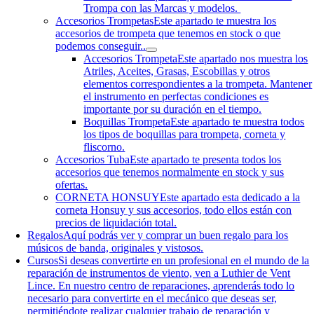
Trompa con las Marcas y modelos.
Accesorios Trompetas
Este apartado te muestra los
accesorios de trompeta que tenemos en stock o que
podemos conseguir..
Accesorios Trompeta
Este apartado nos muestra los
Atriles, Aceites, Grasas, Escobillas y otros
elementos correspondientes a la trompeta. Mantener
el instrumento en perfectas condiciones es
importante por su duración en el tiempo.
Boquillas Trompeta
Este apartado te muestra todos
los tipos de boquillas para trompeta, corneta y
fliscorno.
Accesorios Tuba
Este apartado te presenta todos los
accesorios que tenemos normalmente en stock y sus
ofertas.
CORNETA HONSUY
Este apartado esta dedicado a la
corneta Honsuy y sus accesorios, todo ellos están con
precios de liquidación total.
Regalos
Aquí podrás ver y comprar un buen regalo para los
músicos de banda, originales y vistosos.
Cursos
Si deseas convertirte en un profesional en el mundo de la
reparación de instrumentos de viento, ven a Luthier de Vent
Lince. En nuestro centro de reparaciones, aprenderás todo lo
necesario para convertirte en el mecánico que deseas ser,
permitiéndote realizar cualquier trabajo de reparación y