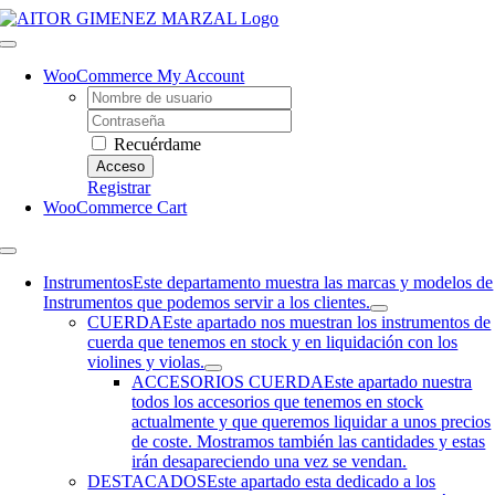
Saltar
al
Toggle
contenido
Navigation
WooCommerce My Account
Username:
Contraseña
Recuérdame
Registrar
WooCommerce Cart
Toggle
Navigation
Instrumentos
Este departamento muestra las marcas y modelos de
Instrumentos que podemos servir a los clientes.
CUERDA
Este apartado nos muestran los instrumentos de
cuerda que tenemos en stock y en liquidación con los
violines y violas.
ACCESORIOS CUERDA
Este apartado nuestra
todos los accesorios que tenemos en stock
actualmente y que queremos liquidar a unos precios
de coste. Mostramos también las cantidades y estas
irán desapareciendo una vez se vendan.
DESTACADOS
Este apartado esta dedicado a los