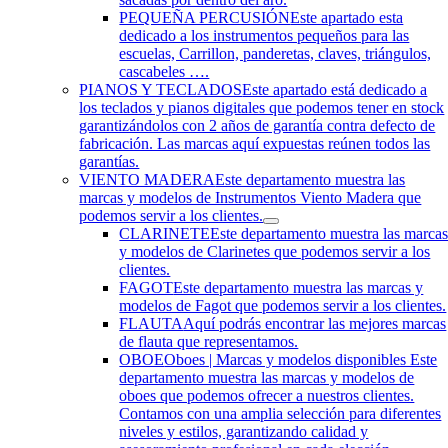
PEQUEÑA PERCUSIÓN
Este apartado esta
dedicado a los instrumentos pequeños para las
escuelas, Carrillon, panderetas, claves, triángulos,
cascabeles ….
PIANOS Y TECLADOS
Este apartado está dedicado a
los teclados y pianos digitales que podemos tener en stock
garantizándolos con 2 años de garantía contra defecto de
fabricación. Las marcas aquí expuestas reúnen todos las
garantías.
VIENTO MADERA
Este departamento muestra las
marcas y modelos de Instrumentos Viento Madera que
podemos servir a los clientes.
CLARINETE
Este departamento muestra las marca
y modelos de Clarinetes que podemos servir a los
clientes.
FAGOT
Este departamento muestra las marcas y
modelos de Fagot que podemos servir a los clientes.
FLAUTA
Aquí podrás encontrar las mejores marcas
de flauta que representamos.
OBOE
Oboes | Marcas y modelos disponibles Este
departamento muestra las marcas y modelos de
oboes que podemos ofrecer a nuestros clientes.
Contamos con una amplia selección para diferentes
niveles y estilos, garantizando calidad y