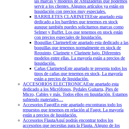
las marcas y modelos de Abrazaderas que podemos
servir a los clientes. Algunos artículos ya están en
liquidación con precios muy especiales.
BARRILETES CLARINETE
Este apartado esta
dedicado a los barriletes que tenemos en stock
aunque también puedes solicitarnos marcas como
Selmer y Buffet. Los que tenemos en stock están
con precios especiales de liquidación.
Boquillas Clarinete
Este apartado esta dedicado a las
boquillas que tenemos normalmente en stock de
Requinto, Clarinete y Clarinete bajo. Diferentes
modelos entre ellas. La mayoría están a precios de
liquidación.
Cañas Clarinetes
Este apartado te presenta todos los
tipos de cañas que tenemos en stock, La mayoría
están a precios de liquidación.
ACCESORIOS ELECTRONICA
Este apartado esta
dedicado a los Micrófonos, Pedales Guitarra, Pies de
Micro, Cables y más. Todos ellos en liquidación. Estamos
subiendo materiales…
Accesorios Fagot
En este apartado encontraras todo los
repuestos que tenemos en relación al Fagot. La mayoría
están a precios de liquidación.
Accesorios Flauta
Aquí podrás encontrar todos los
accesorios que necesitas para la Flauta. Alguno de los