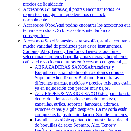
precios de liquidación.
Accesorios Guitarras
Aquí podrás encontrar todos los
repuestos para guitarra que tenemos en stock
normalmente.
Accesorios Oboe
Aquí podrás encontrar los accesorios que
tenemos en stock. Si buscas otros intentaríamos
conseguirlos..
Accesorios Saxo
Repuestos para saxofón, aquí encontraras
mucha variedad de productos para estos instrumentos,
Soprano, Alto, Tenor y Barítono. Tienes la opción en
seleccionar si quieres boquilla, abrazaderas y boquilleros,
cañas, el resto lo encontraras en Accesorio en general.
ABRAZADERAS SAXOS
Abrazaderas y
Boquilleros para todo tipo de saxofones como el
Soprano, Alto, Tenor y Barítono. Encontraras
diferentes marcas, modelos y precios. Algunos están
ya en liquidación con precios muy bajos.
ACCESORIOS VARIOS SAXO
Este apartado esta
dedicado a los accesorios como de limpieza,
zapatillas, atriles, soportes, lamparas, adornos,
estuches cañas y algún despiece. La mayoría están
con precios bajos de liquidación. Son de tu interés.
Boquillas saxo
Este apartado te muestra la variedad
de boquillas de saxo Soprano, Alto, Tenor y
Barítono. Las marcas mas vendidas son Selmer,