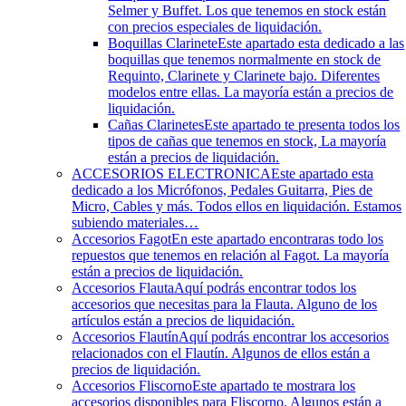
Selmer y Buffet. Los que tenemos en stock están
con precios especiales de liquidación.
Boquillas Clarinete
Este apartado esta dedicado a las
boquillas que tenemos normalmente en stock de
Requinto, Clarinete y Clarinete bajo. Diferentes
modelos entre ellas. La mayoría están a precios de
liquidación.
Cañas Clarinetes
Este apartado te presenta todos los
tipos de cañas que tenemos en stock, La mayoría
están a precios de liquidación.
ACCESORIOS ELECTRONICA
Este apartado esta
dedicado a los Micrófonos, Pedales Guitarra, Pies de
Micro, Cables y más. Todos ellos en liquidación. Estamos
subiendo materiales…
Accesorios Fagot
En este apartado encontraras todo los
repuestos que tenemos en relación al Fagot. La mayoría
están a precios de liquidación.
Accesorios Flauta
Aquí podrás encontrar todos los
accesorios que necesitas para la Flauta. Alguno de los
artículos están a precios de liquidación.
Accesorios Flautín
Aquí podrás encontrar los accesorios
relacionados con el Flautín. Algunos de ellos están a
precios de liquidación.
Accesorios Fliscorno
Este apartado te mostrara los
accesorios disponibles para Fliscorno. Algunos están a