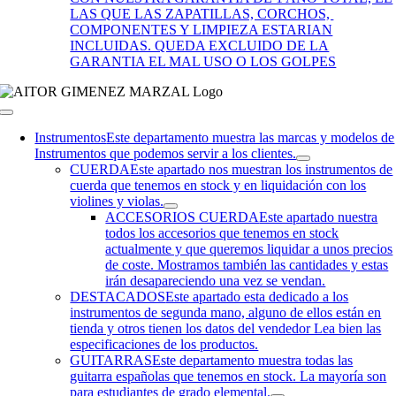
LAS QUE LAS ZAPATILLAS, CORCHOS,
COMPONENTES Y LIMPIEZA ESTARIAN
INCLUIDAS. QUEDA EXCLUIDO DE LA
GARANTIA EL MAL USO O LOS GOLPES
Toggle
Navigation
Instrumentos
Este departamento muestra las marcas y modelos de
Instrumentos que podemos servir a los clientes.
CUERDA
Este apartado nos muestran los instrumentos de
cuerda que tenemos en stock y en liquidación con los
violines y violas.
ACCESORIOS CUERDA
Este apartado nuestra
todos los accesorios que tenemos en stock
actualmente y que queremos liquidar a unos precios
de coste. Mostramos también las cantidades y estas
irán desapareciendo una vez se vendan.
DESTACADOS
Este apartado esta dedicado a los
instrumentos de segunda mano, alguno de ellos están en
tienda y otros tienen los datos del vendedor Lea bien las
especificaciones de los productos.
GUITARRAS
Este departamento muestra todas las
guitarra españolas que tenemos en stock. La mayoría son
para estudiantes de grado elemental.