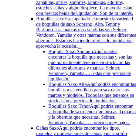
zapatillas, atriles, soportes, lamparas, adornos,
estuches cañas y algún despiece. La mayoría están
con precios bajos de liquidación. Son de tu interés.
Boquillas saxo
Este apartado te muestra la variedad
de boquillas de saxo Soprano, Alto, Tenor y
Barítono. Las marcas mas vendidas son Selmer,
Vandoren, Yamaha y otras marcas con sus diferente
aberturas. Estamos haciendo ofertas de liquidación,
aprovecha la ocasión.
Boquilla Saxo Soprano
Aquí puedes
encontrar la boquilla que necesitas y son las
que normalmente tenemos en stock con las
diferentes aberturas y marcas. Selmer,
Vandoren, Yamaha …Todas con precios de
liquidación.
Boquillas Saxo Alto
Aquí podrás encontrar la
boquillas mas vendidas para saxo alto, sus
marcas y modelos. Todos las que tenemos en
stock están a precios de liquidación.
Boquillas Saxo Tenor
Aquí podrás encontrar
la boquilla de saxo tenor que buscas, la marca
y la obertura que necesitas. Selmer,
Vandoren, Yamaha… a precios muy bajos.
Cañas Saxo
Aquí podrás encontrar los tipos,
modelos y numeraciones de cañas para saxofón