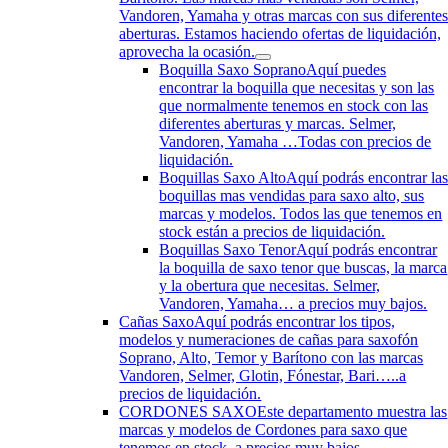
Vandoren, Yamaha y otras marcas con sus diferente
aberturas. Estamos haciendo ofertas de liquidación,
aprovecha la ocasión.
Boquilla Saxo Soprano
Aquí puedes
encontrar la boquilla que necesitas y son las
que normalmente tenemos en stock con las
diferentes aberturas y marcas. Selmer,
Vandoren, Yamaha …Todas con precios de
liquidación.
Boquillas Saxo Alto
Aquí podrás encontrar la
boquillas mas vendidas para saxo alto, sus
marcas y modelos. Todos las que tenemos en
stock están a precios de liquidación.
Boquillas Saxo Tenor
Aquí podrás encontrar
la boquilla de saxo tenor que buscas, la marca
y la obertura que necesitas. Selmer,
Vandoren, Yamaha… a precios muy bajos.
Cañas Saxo
Aquí podrás encontrar los tipos,
modelos y numeraciones de cañas para saxofón
Soprano, Alto, Temor y Barítono con las marcas
Vandoren, Selmer, Glotin, Fónestar, Bari…..a
precios de liquidación.
CORDONES SAXO
Este departamento muestra las
marcas y modelos de Cordones para saxo que
tenemos en stock. a precios muy bajos.