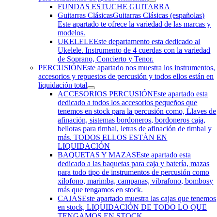
FUNDAS ESTUCHE GUITARRA
Guitarras Clásicas
Guitarras Clásicas (españolas)
Este apartado te ofrece la variedad de las marcas y
modelos.
UKELELE
Este departamento esta dedicado al
Ukelele. Instrumento de 4 cuerdas con la variedad
de Soprano, Concierto y Tenor.
PERCUSIÓN
Este apartado nos muestra los instrumentos,
accesorios y repuestos de percusión y todos ellos están en
liquidación total
ACCESORIOS PERCUSIÓN
Este apartado esta
dedicado a todos los accesorios pequeños que
tenemos en stock para la percusión como, Llaves de
afinación, sistemas bordoneros, bordoneros caja,
bellotas para timbal, letras de afinación de timbal y
más. TODOS ELLOS ESTÁN EN
LIQUIDACIÓN
BAQUETAS Y MAZAS
Este apartado esta
dedicado a las baquetas para caja y batería, mazas
para todo tipo de instrumentos de percusión como
xilofono, marimba, campanas, vibrafono, bombosy
más que tengamos en stock.
CAJAS
Este apartado muestra las cajas que tenemos
en stock, LIQUIDACIÓN DE TODO LO QUE
TENGAMOS EN STOCK.