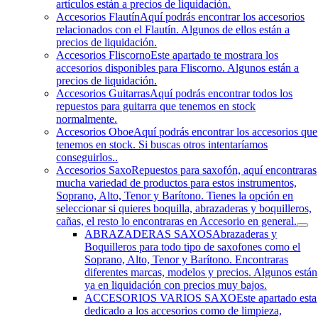
artículos están a precios de liquidación.
Accesorios Flautín
Aquí podrás encontrar los accesorios
relacionados con el Flautín. Algunos de ellos están a
precios de liquidación.
Accesorios Fliscorno
Este apartado te mostrara los
accesorios disponibles para Fliscorno. Algunos están a
precios de liquidación.
Accesorios Guitarras
Aquí podrás encontrar todos los
repuestos para guitarra que tenemos en stock
normalmente.
Accesorios Oboe
Aquí podrás encontrar los accesorios que
tenemos en stock. Si buscas otros intentaríamos
conseguirlos..
Accesorios Saxo
Repuestos para saxofón, aquí encontraras
mucha variedad de productos para estos instrumentos,
Soprano, Alto, Tenor y Barítono. Tienes la opción en
seleccionar si quieres boquilla, abrazaderas y boquilleros,
cañas, el resto lo encontraras en Accesorio en general.
ABRAZADERAS SAXOS
Abrazaderas y
Boquilleros para todo tipo de saxofones como el
Soprano, Alto, Tenor y Barítono. Encontraras
diferentes marcas, modelos y precios. Algunos están
ya en liquidación con precios muy bajos.
ACCESORIOS VARIOS SAXO
Este apartado esta
dedicado a los accesorios como de limpieza,