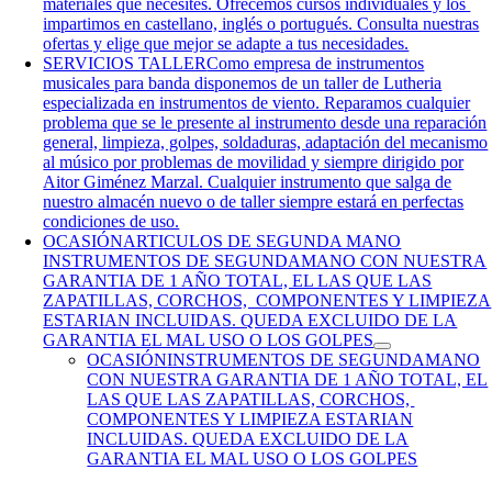
materiales que necesites. Ofrecemos cursos individuales y los
impartimos en castellano, inglés o portugués. Consulta nuestras
ofertas y elige que mejor se adapte a tus necesidades.
SERVICIOS TALLER
Como empresa de instrumentos
musicales para banda disponemos de un taller de Lutheria
especializada en instrumentos de viento. Reparamos cualquier
problema que se le presente al instrumento desde una reparación
general, limpieza, golpes, soldaduras, adaptación del mecanismo
al músico por problemas de movilidad y siempre dirigido por
Aitor Giménez Marzal. Cualquier instrumento que salga de
nuestro almacén nuevo o de taller siempre estará en perfectas
condiciones de uso.
OCASIÓN
ARTICULOS DE SEGUNDA MANO
INSTRUMENTOS DE SEGUNDAMANO CON NUESTRA
GARANTIA DE 1 AÑO TOTAL, EL LAS QUE LAS
ZAPATILLAS, CORCHOS, COMPONENTES Y LIMPIEZA
ESTARIAN INCLUIDAS. QUEDA EXCLUIDO DE LA
GARANTIA EL MAL USO O LOS GOLPES
OCASIÓN
INSTRUMENTOS DE SEGUNDAMANO
CON NUESTRA GARANTIA DE 1 AÑO TOTAL, EL
LAS QUE LAS ZAPATILLAS, CORCHOS,
COMPONENTES Y LIMPIEZA ESTARIAN
INCLUIDAS. QUEDA EXCLUIDO DE LA
GARANTIA EL MAL USO O LOS GOLPES