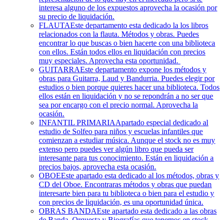
interesa alguno de los expuestos aprovecha la ocasión por
su precio de liquidación.
FLAUTA
Este departamento esta dedicado la los libros
relacionados con la flauta. Métodos y obras. Puedes
encontrar lo que buscas o bien hacerte con una biblioteca
con ellos. Están todos ellos en liquidación con precios
muy especiales. Aprovecha esta oportunidad.
GUITARRA
Este departamento expone los métodos y
obras para Guitarra, Laud y Bandurria. Puedes elegir por
estudios o bien porque quieres hacer una biblioteca. Todos
ellos están en liquidación y no se repondrán a no ser que
sea por encargo con el precio normal. Aprovecha la
ocasión.
INFANTIL PRIMARIA
Apartado especial dedicado al
estudio de Solfeo para niños y escuelas infantiles que
comienzan a estudiar música. Aunque el stock no es muy
extenso pero puedes ver algún libro que pueda ser
interesante para tus conocimiento. Están en liquidación a
precios bajos, aprovecha esta ocasión.
OBOE
Este apartado esta dedicado al los métodos, obras y
CD del Oboe. Encontraras métodos y obras que puedan
interesarte bien para tu biblioteca o bien para el estudio y
con precios de liquidación, es una oportunidad única.
OBRAS BANDA
Este apartado esta dedicado a las obras
de Banda, Orquesta y Biografías que tenemos en stock.