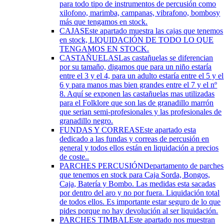
para todo tipo de instrumentos de percusión como
xilofono, marimba, campanas, vibrafono, bombosy
más que tengamos en stock.
CAJAS
Este apartado muestra las cajas que tenemos
en stock, LIQUIDACIÓN DE TODO LO QUE
TENGAMOS EN STOCK.
CASTAÑUELAS
Las castañuelas se diferencian
por su tamaño, digamos que para un niño estaría
entre el 3 y el 4, para un adulto estaría entre el 5 y el
6 y para manos mas bien grandes entre el 7 y el nº
8. Aquí se exponen las castañuelas mas utilizadas
para el Folklore que son las de granadillo marrón
que serian semi-profesionales y las profesionales de
granadillo negro.
FUNDAS Y CORREAS
Este apartado esta
dedicado a las fundas y correas de percusión en
general y todos ellos están en liquidación a precios
de coste..
PARCHES PERCUSIÓN
Departamento de parches
que tenemos en stock para Caja Sorda, Bongos,
Caja, Batería y Bombo. Las medidas esta sacadas
por dentro del aro y no por fuera. Liquidación total
de todos ellos. Es importante estar seguro de lo que
pides porque no hay devolución al ser liquidación.
PARCHES TIMBAL
Este apartado nos muestran