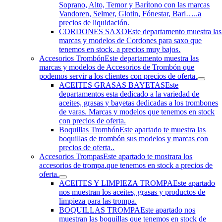
Soprano, Alto, Temor y Barítono con las marcas
Vandoren, Selmer, Glotin, Fónestar, Bari…..a
precios de liquidación.
CORDONES SAXO
Este departamento muestra las
marcas y modelos de Cordones para saxo que
tenemos en stock. a precios muy bajos.
Accesorios Trombón
Este departamento muestra las
marcas y modelos de Accesorios de Trombón que
podemos servir a los clientes con precios de oferta.
ACEITES GRASAS BAYETAS
Este
departamentos esta dedicado a la variedad de
aceites, grasas y bayetas dedicadas a los trombones
de varas. Marcas y modelos que tenemos en stock
con precios de oferta.
Boquillas Trombón
Este apartado te muestra las
boquillas de trombón sus modelos y marcas con
precios de oferta..
Accesorios Trompas
Este apartado te mostrara los
accesorios de trompa.que tenemos en stock a precios de
oferta.
ACEITES Y LIMPIEZA TROMPA
Este apartado
nos muestran los aceites, grasas y productos de
limpieza para las trompa.
BOQUILLAS TROMPA
Este apartado nos
muestran las boquillas que tenemos en stock de