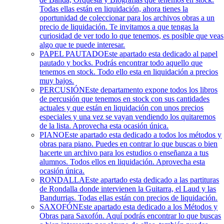
Todas ellas están en liquidación, ahora tienes la
oportunidad de coleccionar para los archivos obras a un
precio de liquidación. Te invitamos a que tengas la
curiosidad de ver todo lo que tenemos, es posible que veas
algo que te puede interesar.
PAPEL PAUTADO
Este apartado esta dedicado al papel
pautado y bocks. Podrás encontrar todo aquello que
tenemos en stock. Todo ello esta en liquidación a precios
muy bajos.
PERCUSIÓN
Este departamento expone todos los libros
de percusión que tenemos en stock con sus cantidades
actuales y que están en liquidación con unos precios
especiales y una vez se vayan vendiendo los quitaremos
de la lista. Aprovecha esta ocasión única.
PIANO
Este apartado esta dedicado a todos los métodos y
obras para piano. Puedes en contrar lo que buscas o bien
hacerte un archivo para los estudios o enseñanza a tus
alumnos. Todos ellos en liquidación. Aprovecha esta
ocasión única.
RONDALLA
Este apartado esta dedicado a las partituras
de Rondalla donde intervienen la Guitarra, el Laud y las
Bandurrias. Todas ellas están con precios de liquidación.
SAXOFÓN
Este apartado esta dedicado a los Métodos y
Obras para Saxofón. Aquí podrás encontrar lo que buscas