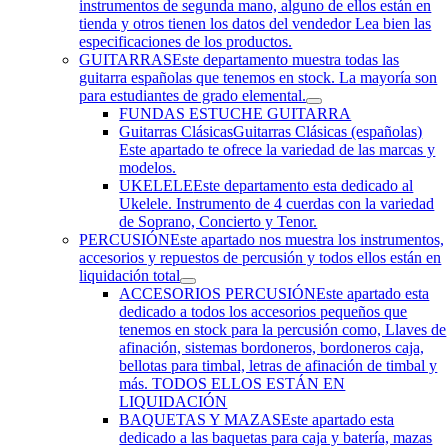
instrumentos de segunda mano, alguno de ellos están en
tienda y otros tienen los datos del vendedor Lea bien las
especificaciones de los productos.
GUITARRAS
Este departamento muestra todas las
guitarra españolas que tenemos en stock. La mayoría son
para estudiantes de grado elemental.
FUNDAS ESTUCHE GUITARRA
Guitarras Clásicas
Guitarras Clásicas (españolas)
Este apartado te ofrece la variedad de las marcas y
modelos.
UKELELE
Este departamento esta dedicado al
Ukelele. Instrumento de 4 cuerdas con la variedad
de Soprano, Concierto y Tenor.
PERCUSIÓN
Este apartado nos muestra los instrumentos,
accesorios y repuestos de percusión y todos ellos están en
liquidación total
ACCESORIOS PERCUSIÓN
Este apartado esta
dedicado a todos los accesorios pequeños que
tenemos en stock para la percusión como, Llaves de
afinación, sistemas bordoneros, bordoneros caja,
bellotas para timbal, letras de afinación de timbal y
más. TODOS ELLOS ESTÁN EN
LIQUIDACIÓN
BAQUETAS Y MAZAS
Este apartado esta
dedicado a las baquetas para caja y batería, mazas