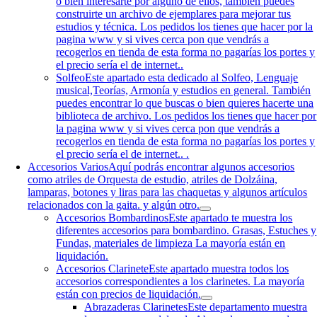
o bien interesarte por alguno de ellos, también puedes
construirte un archivo de ejemplares para mejorar tus
estudios y técnica. Los pedidos los tienes que hacer por la
pagina www y si vives cerca pon que vendrás a
recogerlos en tienda de esta forma no pagarías los portes y
el precio sería el de internet..
Solfeo
Este apartado esta dedicado al Solfeo, Lenguaje
musical,Teorías, Armonía y estudios en general. También
puedes encontrar lo que buscas o bien quieres hacerte una
biblioteca de archivo. Los pedidos los tienes que hacer por
la pagina www y si vives cerca pon que vendrás a
recogerlos en tienda de esta forma no pagarías los portes y
el precio sería el de internet.. .
Accesorios Varios
Aquí podrás encontrar algunos accesorios
como atriles de Orquesta de estudio, atriles de Dolzáina,
lamparas, botones y liras para las chaquetas y algunos artículos
relacionados con la gaita. y algún otro.
Accesorios Bombardinos
Este apartado te muestra los
diferentes accesorios para bombardino. Grasas, Estuches y
Fundas, materiales de limpieza La mayoría están en
liquidación.
Accesorios Clarinete
Este apartado muestra todos los
accesorios correspondientes a los clarinetes. La mayoría
están con precios de liquidación.
Abrazaderas Clarinetes
Este departamento muestra