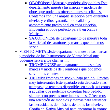
OBOE
Oboes | Marcas y modelos disponibles Este
departamento muestra las marcas y modelos de
oboes que podemos ofrecer a nuestros clientes.
Contamos con una amplia selección para diferentes
niveles y estilos, garantizando calidad y
asesoramiento profesional en cada elección.
Encuentra el oboe perfecto para ti en Xàtiva
Musical.
SAXOFONES
Este departamento de muestra toda
la variedad de saxofones y marcas que podemos
servir.
VIENTO METAL
Este departamento muestra las marcas
y modelos de los Instrumentos de Viento Metal que
podemos servir a los clientes.
TROMBONES
Este departamento muestra las
marcas y modelos de Trombones que podemos
servir a los clientes.
TROMPA
Trompas en stock y bajo pedido | Precios
muy interesantes Este apartado está dedicado a las
trompas que tenemos disponibles en stock, así como
a aquellas que podemos conseguir bajo pedido,
siempre con precios muy interesantes. Ofrecemos
una selección de modelos y marcas para satisfacer
las necesidades de músicos de todos los niveles.
Confía en Xàtiva Musical para encontrar la trompa