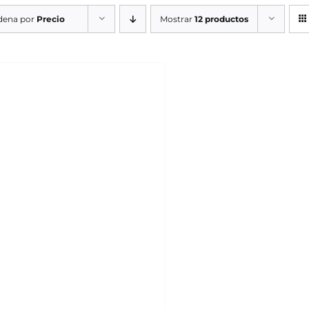
dena por
Precio
Mostrar
12 productos