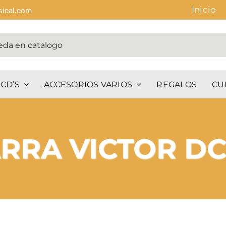
Inicio
sical.com
CD’S
ACCESORIOS VARIOS
REGALOS
CU
ARRA VICTOR D