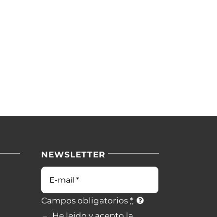
NEWSLETTER
Correo
electrónico
Campos obligatorios
*
He leido y acepto la