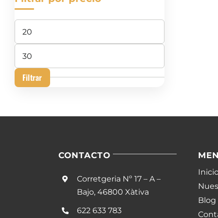
Precio
mínimo
Precio
máximo
Filtrar
CONTACTO
ME
Inici
Corretgeria Nº 17 – A –
Nuest
Bajo, 46800 Xàtiva
Blog
622 633 783
Cont