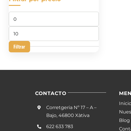
Precio
mínimo
Precio
máximo
Filtrar
CONTACTO
ME
Inici
Corretgeria Nº 17 – A –
Nuest
Bajo, 46800 Xàtiva
Blog
622 633 783
Cont