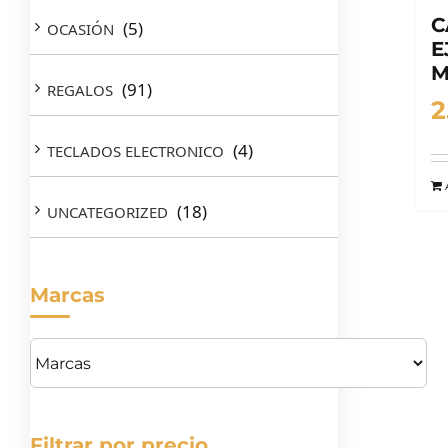
C
(5)
OCASIÓN
E
M
(91)
REGALOS
2
(4)
TECLADOS ELECTRONICO
(18)
UNCATEGORIZED
Marcas
Filtrar por precio