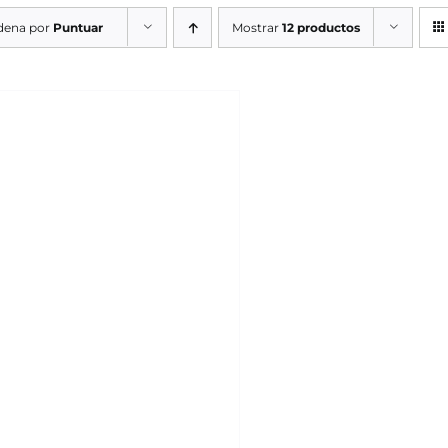
dena por
Puntuar
Mostrar
12 productos