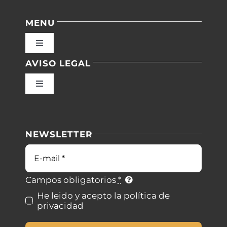
MENU
Toggle
Navigation
AVISO LEGAL
Inicio
Toggle
Navigation
Nuestras instalaciones
Política de privacidad
NEWSLETTER
Blog
Condiciones de uso
Correo
electrónico
Contacto
Ley de cookies
Campos obligatorios
*
He leido y acepto la política de
privacidad
Desistimiento