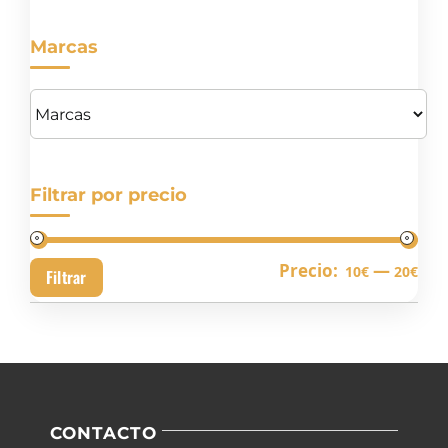
Marcas
Filtrar por precio
Pre
Pre
Precio:
—
10€
20€
Filtrar
mín
má
CONTACTO