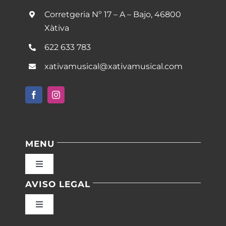
Corretgeria Nº 17 – A – Bajo, 46800
Xàtiva
622 633 783
xativamusical@xativamusical.com
MENU
Toggle
Navigation
AVISO LEGAL
Inicio
Toggle
Navigation
Nuestras instalaciones