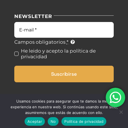
Política de privacidad
NEWSLETTER
Blog
Condiciones de uso
Correo
electrónico
Contacto
Ley de cookies
Campos obligatorios
*
He leido y acepto la política de
privacidad
Desistimiento
Suscribirse
Accesibilidad
Mapa del sitio
Usamos cookies para asegurar que te damos la mejor
experiencia en nuestra web. Si continúas usando este sitio,
asumiremos que estás de acuerdo con ello.
Aceptar
No
Política de privacidad