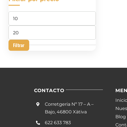
Precio
mínimo
Precio
máximo
Filtrar
CONTACTO
ME
Inici
Corretgeria Nº 17 – A –
Nuest
Bajo, 46800 Xàtiva
Blog
622 633 783
Cont