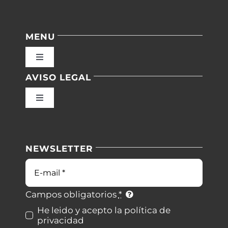
MENU
Toggle
Navigation
AVISO LEGAL
Inicio
Toggle
Navigation
Nuestras instalaciones
Política de privacidad
NEWSLETTER
Blog
Condiciones de uso
Correo
electrónico
Contacto
Ley de cookies
Campos obligatorios
*
He leido y acepto la política de
privacidad
Desistimiento