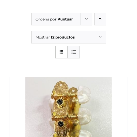
SERVICIOS TALLER
Ordena por
Puntuar
SERVICIOS TALLER
OCASIÓN
Mostrar
12 productos
OCASIÓN