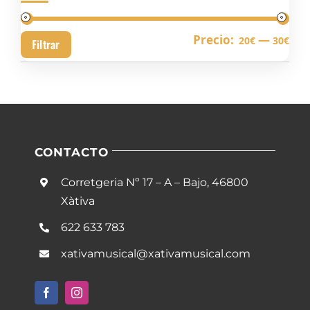
Pre
Pre
Precio:
—
20€
30€
Filtrar
mín
má
CONTACTO
Corretgeria Nº 17 – A – Bajo, 46800
Xàtiva
622 633 783
xativamusical@xativamusical.com