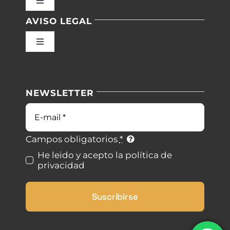
Toggle
Navigation
AVISO LEGAL
Inicio
Toggle
Navigation
Nuestras instalaciones
Política de privacidad
NEWSLETTER
Blog
Condiciones de uso
Correo
electrónico
Contacto
Ley de cookies
Campos obligatorios
*
He leido y acepto la política de
privacidad
Desistimiento
Suscribirse
Accesibilidad