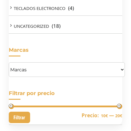
(4)
TECLADOS ELECTRONICO
(18)
UNCATEGORIZED
Marcas
Filtrar por precio
Pre
Pre
Precio:
—
10€
20€
Filtrar
mín
má