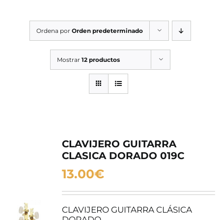
SERVICIOS TALLER
Ordena por
Orden predeterminado
SERVICIOS TALLER
OCASIÓN
Mostrar
12 productos
OCASIÓN
CLAVIJERO GUITARRA
CLASICA DORADO 019C
13.00
€
CLAVIJERO GUITARRA CLÁSICA
DORADO