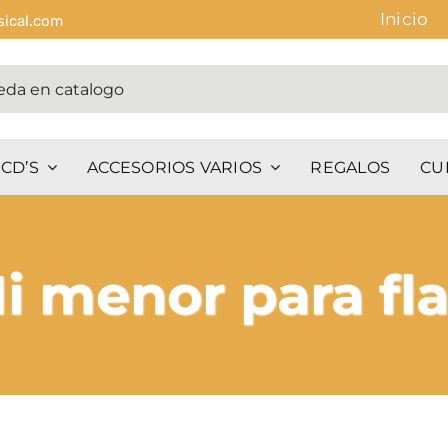
Inicio
sical.com
CD’S
ACCESORIOS VARIOS
REGALOS
CU
i menor para fla