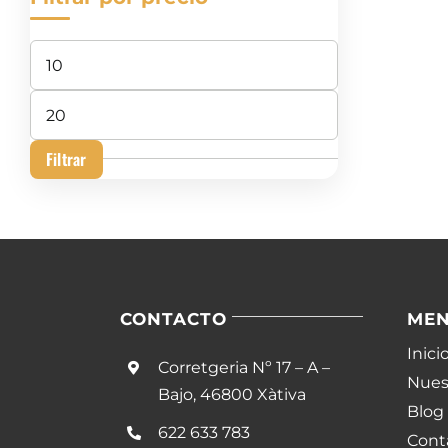
Precio
mínimo
Precio
máximo
Filtrar
CONTACTO
ME
Inici
Corretgeria Nº 17 – A –
Nuest
Bajo, 46800 Xàtiva
Blog
622 633 783
Cont