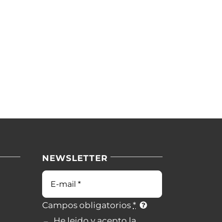
NEWSLETTER
Correo
electrónico
Campos obligatorios
*
He leido y acepto la