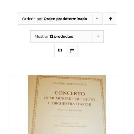
SERVICIOS TALLER
Ordena por
Orden predeterminado
SERVICIOS TALLER
OCASIÓN
Mostrar
12 productos
OCASIÓN