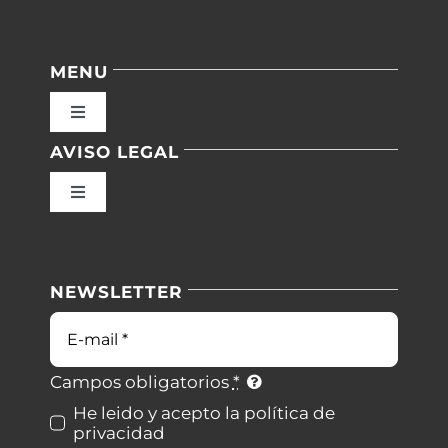
MENU
Toggle
Navigation
AVISO LEGAL
Inicio
Toggle
Navigation
Nuestras instalaciones
Política de privacidad
NEWSLETTER
Blog
Condiciones de uso
Correo
electrónico
Contacto
Ley de cookies
Campos obligatorios
*
He leido y acepto la política de
privacidad
Desistimiento