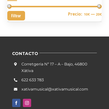
Pre
Pre
Precio:
—
10€
20€
Filtrar
mín
má
CONTACTO
Corretgeria Nº 17 – A – Bajo, 46800
Xàtiva
622 633 783
xativamusical@xativamusical.com