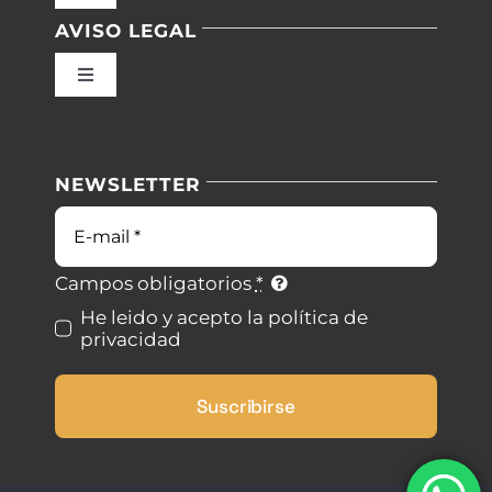
Navigation
AVISO LEGAL
Inicio
Toggle
Navigation
Nuestras instalaciones
Política de privacidad
NEWSLETTER
Blog
Condiciones de uso
Correo
electrónico
Contacto
Ley de cookies
Campos obligatorios
*
He leido y acepto la política de
privacidad
Desistimiento
Suscribirse
Accesibilidad