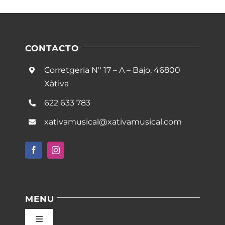
CONTACTO
Corretgeria Nº 17 – A – Bajo, 46800
Xàtiva
622 633 783
xativamusical@xativamusical.com
MENU
Toggle