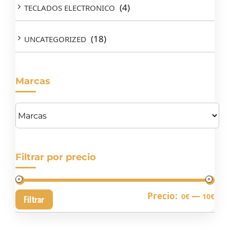
(4)
TECLADOS ELECTRONICO
(18)
UNCATEGORIZED
Marcas
Filtrar por precio
Pre
Pre
Precio:
—
0€
10€
Filtrar
mín
má