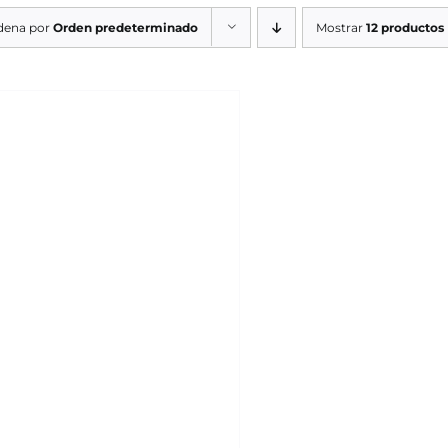
dena por
Orden predeterminado
Mostrar
12 productos