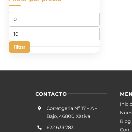
Precio
mínimo
Precio
máximo
Filtrar
CONTACTO
ME
Inici
Corretgeria Nº 17 – A –
Nuest
Bajo, 46800 Xàtiva
Blog
622 633 783
Cont