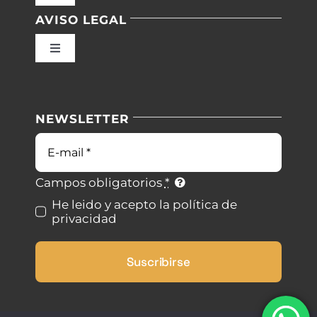
Navigation
AVISO LEGAL
Inicio
Toggle
Navigation
Nuestras instalaciones
Política de privacidad
NEWSLETTER
Blog
Condiciones de uso
Correo
electrónico
Contacto
Ley de cookies
Campos obligatorios
*
He leido y acepto la política de
privacidad
Desistimiento
Suscribirse
Accesibilidad