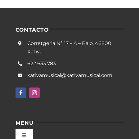
CONTACTO
Corretgeria Nº 17 – A – Bajo, 46800
Xàtiva
622 633 783
xativamusical@xativamusical.com
MENU
Toggle