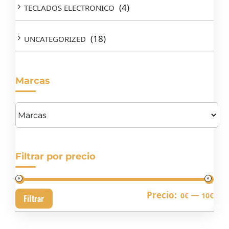
(4)
TECLADOS ELECTRONICO
(18)
UNCATEGORIZED
Marcas
Filtrar por precio
Pre
Pre
Precio:
—
0€
10€
Filtrar
mín
má