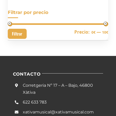
Filtrar por precio
Pre
Pre
Precio:
—
0€
10€
Filtrar
mín
má
CONTACTO
Corretgeria Nº 17 – A – Bajo, 46800
Xàtiva
622 633 783
xativamusical@xativamusical.com