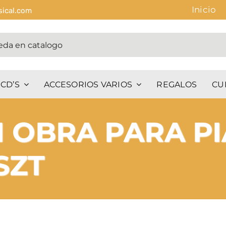
Inicio
sical.com
CD’S
ACCESORIOS VARIOS
REGALOS
CU
 OBRA PARA P
SZT