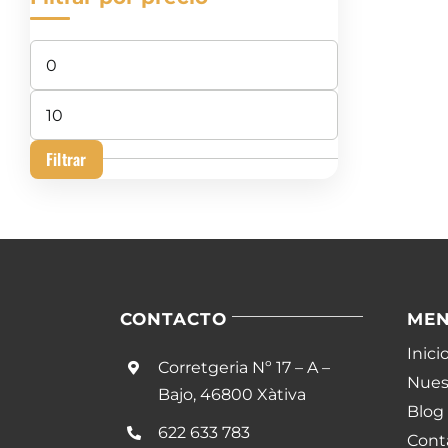
Precio
mínimo
Precio
máximo
Filtrar
CONTACTO
ME
Inici
Corretgeria Nº 17 – A –
Nuest
Bajo, 46800 Xàtiva
Blog
622 633 783
Cont