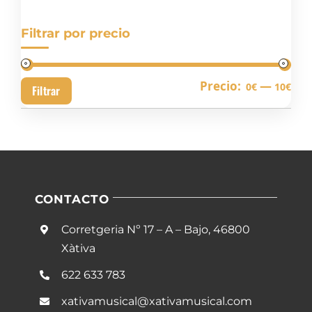
Filtrar por precio
Pre
Pre
Precio:
—
0€
10€
Filtrar
mín
má
CONTACTO
Corretgeria Nº 17 – A – Bajo, 46800
Xàtiva
622 633 783
xativamusical@xativamusical.com