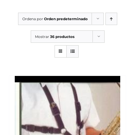
SERVICIOS TALLER
Ordena por
Orden predeterminado
SERVICIOS TALLER
OCASIÓN
Mostrar
36 productos
OCASIÓN