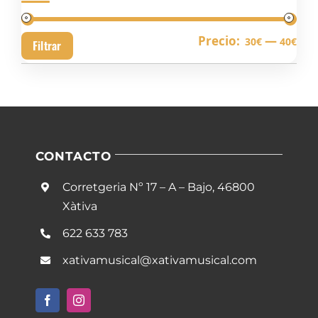
Pre
Pre
Precio:
—
30€
40€
Filtrar
mín
má
CONTACTO
Corretgeria Nº 17 – A – Bajo, 46800
Xàtiva
622 633 783
xativamusical@xativamusical.com