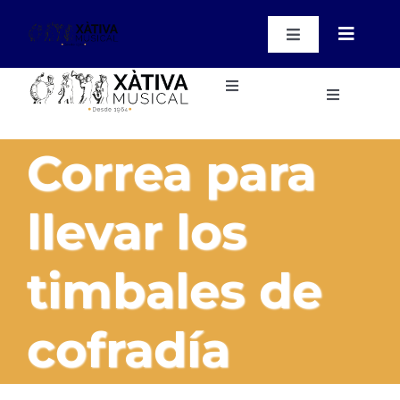
Saltar
al
Toggle
Toggle
contenido
Navigation
Navigat
WooCommer
My Account
Toggle
Instrumentos
Toggle
Navigation
Navigatio
WooCommer
Instrumentos
Inicio
Cart
Correa para
Métodos, Obras y Cd’s
Métodos, Obras y Cd’s
Nuestras instalaciones
llevar los
Accesorios Varios
Accesorios Varios
Blog
timbales de
Regalos
Contacto
Regalos
cofradía
Cursos
Cursos