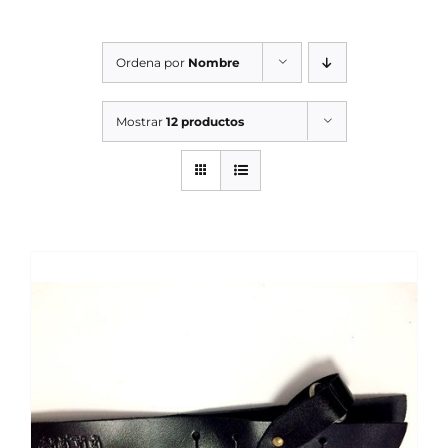
SERVICIOS TALLER
Ordena por
Nombre
SERVICIOS TALLER
OCASIÓN
Mostrar
12 productos
OCASIÓN