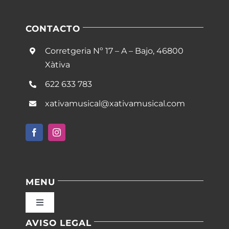
CONTACTO
Corretgeria Nº 17 – A – Bajo, 46800
Xàtiva
622 633 783
xativamusical@xativamusical.com
MENU
Toggle
Navigation
AVISO LEGAL