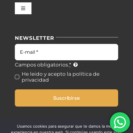
Inicio
Toggle
Navigation
Nuestras instalaciones
Política de privacidad
NEWSLETTER
Blog
Condiciones de uso
Correo
electrónico
Contacto
Ley de cookies
Campos obligatorios
*
He leido y acepto la política de
privacidad
Desistimiento
Suscribirse
Accesibilidad
Mapa del sitio
Usamos cookies para asegurar que te damos la mejor
experiencia en nuestra web. Si continúas usando este sitio,