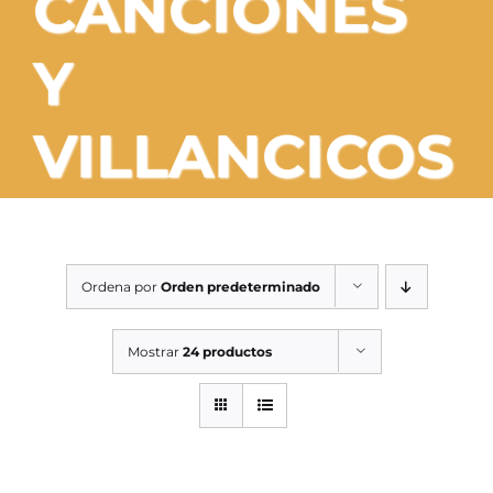
CANCIONES
SERVICIOS TALLER
Y
SERVICIOS TALLER
OCASIÓN
VILLANCICOS
OCASIÓN
Ordena por
Orden predeterminado
Mostrar
24 productos